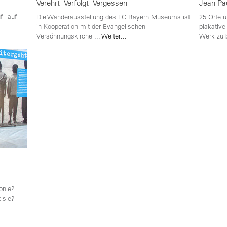
Verehrt–Verfolgt–Vergessen
Jean Pa
 - auf
Die Wanderausstellung des FC Bayern Museums ist
25 Orte u
in Kooperation mit der Evangelischen
plakative
Versöhnungskirche
...
Weiter...
Werk zu 
konie?
 sie?