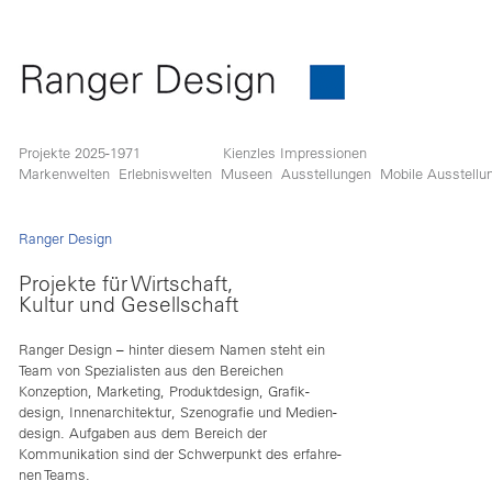
Projekte 2025-1971
Kienzles Impressionen
Markenwelten
Erlebniswelten
Museen
Ausstellungen
Mobile Ausstellu
Ranger Design
Projekte für Wirtschaft,
Kultur und Gesellschaft
Ranger Design – hin­ter die­sem Namen steht ein
Team von Spe­zia­lis­ten aus den Berei­chen
Kon­zep­tion, Mar­ke­ting, Pro­dukt­de­sign, Gra­fik­-
de­sign, Innen­ar­chi­tek­tur, Sze­no­gra­fie und Medi­en­
de­sign. Auf­ga­ben aus dem Bereich der
Kom­mu­ni­ka­tion sind der Schwer­punkt des erfah­re­
nen Teams.