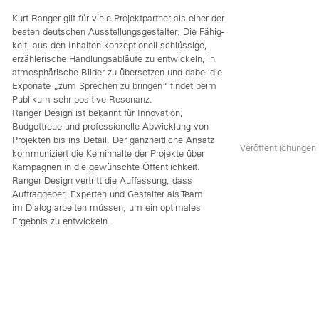
Kurt Ran­ger gilt für viele Pro­jekt­part­ner als einer der
bes­ten deut­schen Aus­stel­lungs­ge­stal­ter. Die Fähig­
keit, aus den Inhal­ten kon­zep­tio­nell schlüs­sige,
erzäh­le­ri­sche Hand­lungs­ab­läufe zu ent­wi­ckeln, in
atmo­sphä­ri­sche Bil­der zu über­set­zen und dabei die
Expo­nate „zum Spre­chen zu brin­gen“ fin­det beim
Publi­kum sehr posi­tive Reso­nanz.
Ran­ger Design ist bekannt für Inno­va­tion,
Bud­gettreue und pro­fes­sio­nelle Abwick­lung von
Pro­jek­ten bis ins Detail. Der ganz­heit­li­che Ansatz
Veröffentlichungen
kom­mu­ni­ziert die Kern­in­halte der Pro­jekte über
Kam­pa­gnen in die gewünschte Öffent­lich­keit.
Ran­ger Design ver­tritt die Auf­fas­sung, dass
Auf­trag­ge­ber, Exper­ten und Gestal­ter als Team
im Dia­log arbei­ten müs­sen, um ein opti­ma­les
Ergeb­nis zu entwickeln.