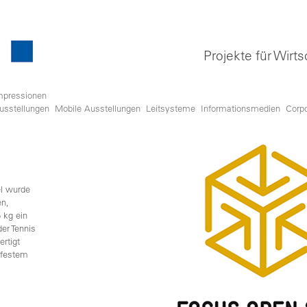
Projekte für Wirts
mpressionen
usstellungen
Mobile Ausstellungen
Leitsysteme
Informationsmedien
Corp
el wurde
en,
 kg ein
er Tennis
ertigt
rfestem