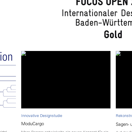
Innovative Designstudie
Rekonstr
ModuCargo
Sagen- 