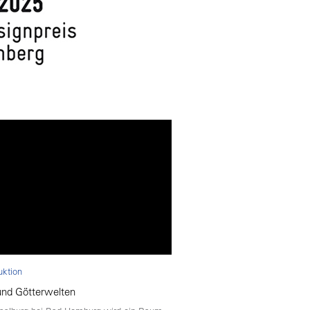
uktion
und Götterwelten