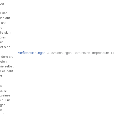
ger
e den
ich auf
n und
rch
die sich
püren
er
er sich
Veröffentlichungen
Auszeichnungen
Referenzen
Impressum
D
indem sie
reten.
nie selbst
n es geht
er
as
nschen
g eines
ln. Für
ger
ne