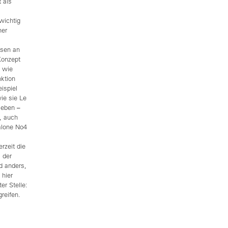
 als
wichtig
ner
ssen an
Konzept
n wie
nktion
ispiel
ie sie Le
leben –
n, auch
alone No4
rzeit die
, der
d anders,
 hier
er Stelle:
greifen.