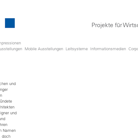
Projekte für Wirts
mpressionen
usstellungen
Mobile Ausstellungen
Leitsysteme
Informationsmedien
Corp
ichen und
anger
on
ründete
hitekten
igner und
 und
ahren
nen Namen
, doch