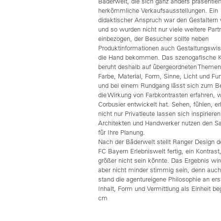
Bäderwelt, die sich ganz anders präsentiert
herkömmliche Verkaufsausstellungen. Ein
didaktischer Anspruch war den Gestaltern 
und so wurden nicht nur viele weitere Part
einbezogen, der Besucher sollte neben
Produktinformationen auch Gestaltungswi
die Hand bekommen. Das szenogafische 
beruht deshalb auf übergeordneten Theme
Farbe, Material, Form, Sinne, Licht und Fu
und bei einem Rundgang lässt sich zum Be
die Wirkung von Farbkontrasten erfahren, w
Corbusier entwickelt hat. Sehen, fühlen, er
nicht nur Privatleute lassen sich inspiriere
Architekten und Handwerker nutzen den S
für Ihre Planung.
Nach der Bäderwelt stellt Ranger Design de
FC Bayern Erlebniswelt fertig, ein Kontrast
größer nicht sein könnte. Das Ergebnis wir
aber nicht minder stimmig sein, denn auch
stand die agentureigene Philosophie an erst
Inhalt, Form und Vermittlung als Einheit be
cm