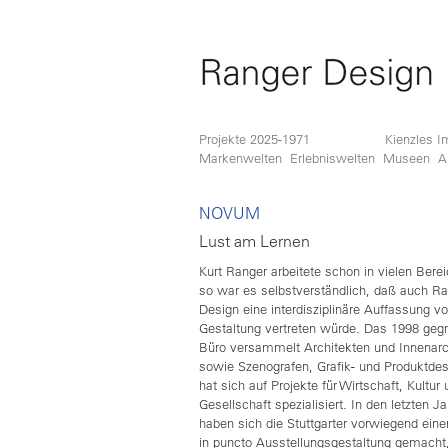
Projekte 2025-1971
Kienzles I
Markenwelten
Erlebniswelten
Museen
A
NOVUM
Lust am Lernen
Kurt Ranger arbeitete schon in vielen Bere
so war es selbstverständlich, daß auch R
Design eine interdisziplinäre Auffassung v
Gestaltung vertreten würde. Das 1998 geg
Büro versammelt Architekten und Innenarc
sowie Szenografen, Grafik- und Produktdes
hat sich auf Projekte für Wirtschaft, Kultur
Gesellschaft spezialisiert. In den letzten J
haben sich die Stuttgarter vorwiegend ei
in puncto Ausstellungsgestaltung gemacht