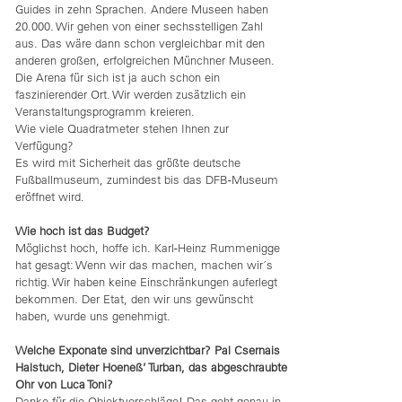
Guides in zehn Sprachen. Andere Museen haben
20.000. Wir gehen von einer sechsstelligen Zahl
aus. Das wäre dann schon vergleichbar mit den
anderen großen, erfolgreichen Münchner Museen.
Die Arena für sich ist ja auch schon ein
faszinierender Ort. Wir werden zusätzlich ein
Veranstaltungsprogramm kreieren.
Wie viele Quadratmeter stehen Ihnen zur
Verfügung?
Es wird mit Sicherheit das größte deutsche
Fußballmuseum, zumindest bis das DFB-Museum
eröffnet wird.
Wie hoch ist das Budget?
Möglichst hoch, hoffe ich. Karl-Heinz Rummenigge
hat gesagt: Wenn wir das machen, machen wir´s
richtig. Wir haben keine Einschränkungen auferlegt
bekommen. Der Etat, den wir uns gewünscht
haben, wurde uns genehmigt.
Welche Exponate sind unverzichtbar? Pal Csernais
Halstuch, Dieter Hoeneß’ Turban, das abgeschraubte
Ohr von Luca Toni?
Danke für die Objektvorschläge! Das geht genau in