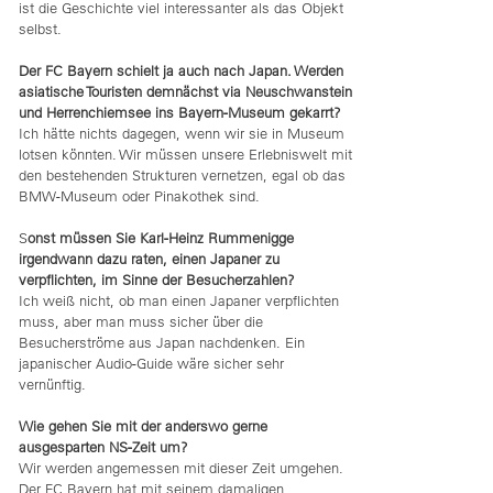
ist die Geschichte viel interessanter als das Objekt
selbst.
Der FC Bayern schielt ja auch nach Japan. Werden
asiatische Touristen demnächst via Neuschwanstein
und Herrenchiemsee ins Bayern-Museum gekarrt?
Ich hätte nichts dagegen, wenn wir sie in Museum
lotsen könnten. Wir müssen unsere Erlebniswelt mit
den bestehenden Strukturen vernetzen, egal ob das
BMW-Museum oder Pinakothek sind.
S
onst müssen Sie Karl-Heinz Rummenigge
irgendwann dazu raten, einen Japaner zu
verpflichten, im Sinne der Besucherzahlen?
Ich weiß nicht, ob man einen Japaner verpflichten
muss, aber man muss sicher über die
Besucherströme aus Japan nachdenken. Ein
japanischer Audio-Guide wäre sicher sehr
vernünftig.
Wie gehen Sie mit der anderswo gerne
ausgesparten NS-Zeit um?
Wir werden angemessen mit dieser Zeit umgehen.
Der FC Bayern hat mit seinem damaligen