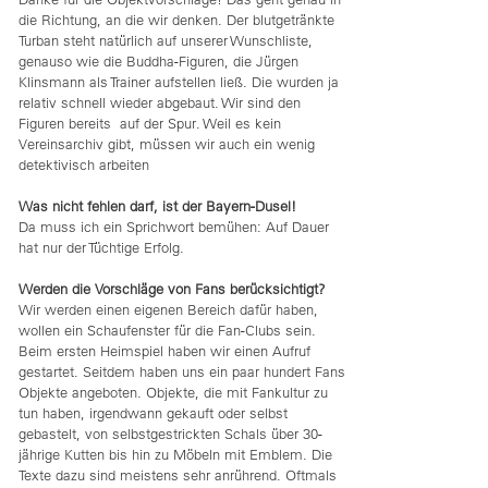
die Richtung, an die wir denken. Der blutgetränkte
Turban steht natürlich auf unserer Wunschliste,
genauso wie die Buddha-Figuren, die Jürgen
Klinsmann als Trainer aufstellen ließ. Die wurden ja
relativ schnell wieder abgebaut. Wir sind den
Figuren bereits auf der Spur. Weil es kein
Vereinsarchiv gibt, müssen wir auch ein wenig
detektivisch arbeiten
Was nicht fehlen darf, ist der Bayern-Dusel!
Da muss ich ein Sprichwort bemühen: Auf Dauer
hat nur der Tüchtige Erfolg.
Werden die Vorschläge von Fans berücksichtigt?
Wir werden einen eigenen Bereich dafür haben,
wollen ein Schaufenster für die Fan-Clubs sein.
Beim ersten Heimspiel haben wir einen Aufruf
gestartet. Seitdem haben uns ein paar hundert Fans
Objekte angeboten. Objekte, die mit Fankultur zu
tun haben, irgendwann gekauft oder selbst
gebastelt, von selbstgestrickten Schals über 30-
jährige Kutten bis hin zu Möbeln mit Emblem. Die
Texte dazu sind meistens sehr anrührend. Oftmals