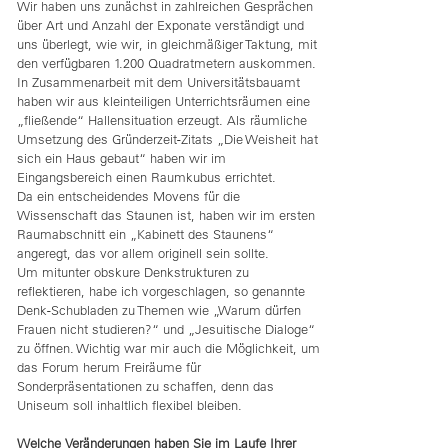
Wir haben uns zunächst in zahlreichen Gesprächen
über Art und Anzahl der Exponate verständigt und
uns überlegt, wie wir, in gleichmäßiger Taktung, mit
den verfügbaren 1.200 Quadratmetern auskommen.
In Zusammenarbeit mit dem Universitätsbauamt
haben wir aus kleinteiligen Unterrichtsräumen eine
„fließende“ Hallensituation erzeugt. Als räumliche
Umsetzung des Gründerzeit-Zitats „Die Weisheit hat
sich ein Haus gebaut“ haben wir im
Eingangsbereich einen Raumkubus errichtet.
Da ein entscheidendes Movens für die
Wissenschaft das Staunen ist, haben wir im ersten
Raumabschnitt ein „Kabinett des Staunens“
angeregt, das vor allem originell sein sollte.
Um mitunter obskure Denkstrukturen zu
reflektieren, habe ich vorgeschlagen, so genannte
Denk-Schubladen zu Themen wie „Warum dürfen
Frauen nicht studieren?“ und „Jesuitische Dialoge“
zu öffnen. Wichtig war mir auch die Möglichkeit, um
das Forum herum Freiräume für
Sonderpräsentationen zu schaffen, denn das
Uniseum soll inhaltlich flexibel bleiben.
Welche Veränderungen haben Sie im Laufe Ihrer