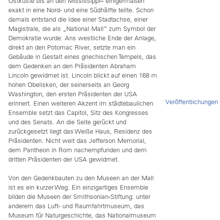
Ostküste bis an den Mississippi– einigermaßen
exakt in eine Nord- und eine Südhälfte teilte. Schon
damals entstand die Idee einer Stadtachse, einer
Magistrale, die als „National Mall” zum Symbol der
Demokratie wurde: Ans westliche Ende der Anlage,
direkt an den Potomac River, setzte man ein
Gebäude in Gestalt eines griechischen Tempels, das
dem Gedenken an den Präsidenten Abraham
Lincoln gewidmet ist. Lincoln blickt auf einen 168 m
hohen Obelisken, der seinerseits an Georg
Washington, den ersten Präsidenten der USA
Veröffentlichungen
erinnert. Einen weiteren Akzent im städtebaulichen
Ensemble setzt das Capitol, Sitz des Kongresses
und des Senats. An die Seite gerückt und
zurückgesetzt liegt das Weiße Haus, Residenz des
Präsidenten. Nicht weit das Jefferson Memorial,
dem Pantheon in Rom nachempfunden und dem
dritten Präsidenten der USA gewidmet.
Von den Gedenkbauten zu den Museen an der Mall
ist es ein kurzer Weg. Ein einzigartiges Ensemble
bilden die Museen der Smithsonian-Stiftung: unter
anderem das Luft- und Raumfahrtmuseum, das
Museum für Naturgeschichte, das Nationalmuseum