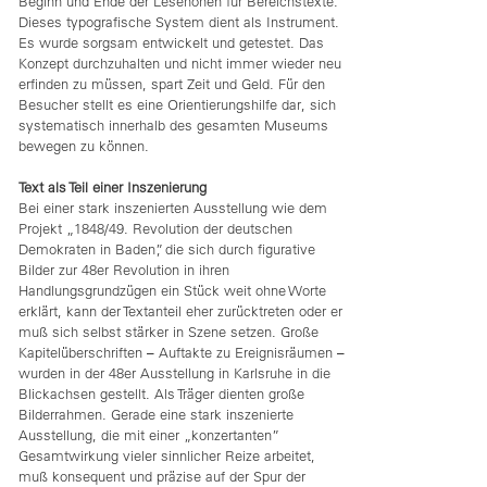
Beginn und Ende der Lesehöhen für Bereichstexte.
Dieses typografische System dient als Instrument.
Es wurde sorgsam entwickelt und getestet. Das
Konzept durchzuhalten und nicht immer wieder neu
erfinden zu müssen, spart Zeit und Geld. Für den
Besucher stellt es eine Orientierungshilfe dar, sich
systematisch innerhalb des gesamten Museums
bewegen zu können.
Text als Teil einer Inszenierung
Bei einer stark inszenierten Ausstellung wie dem
Projekt „1848/49. Revolution der deutschen
Demokraten in Baden”, die sich durch figurative
Bilder zur 48er Revolution in ihren
Handlungsgrundzügen ein Stück weit ohne Worte
erklärt, kann der Textanteil eher zurücktreten oder er
muß sich selbst stärker in Szene setzen. Große
Kapitelüberschriften – Auftakte zu Ereignisräumen –
wurden in der 48er Ausstellung in Karlsruhe in die
Blickachsen gestellt. Als Träger dienten große
Bilderrahmen. Gerade eine stark inszenierte
Ausstellung, die mit einer „konzertanten”
Gesamtwirkung vieler sinnlicher Reize arbeitet,
muß konsequent und präzise auf der Spur der