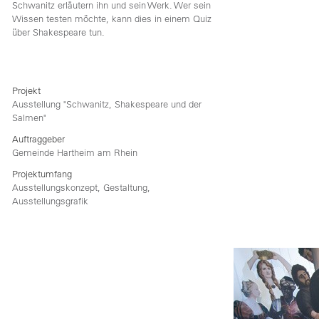
Schwanitz erläutern ihn und sein Werk. Wer sein
Wissen testen möchte, kann dies in einem Quiz
über Shakespeare tun.
Projekt
Ausstellung "Schwanitz, Shakespeare und der
theim
Salmen"
in
Auftraggeber
wanitz,
Gemeinde Hartheim am Rhein
kespeare
Projektumfang
Ausstellungskonzept, Gestaltung,
men
Ausstellungsgrafik
em
inen
um
en
m